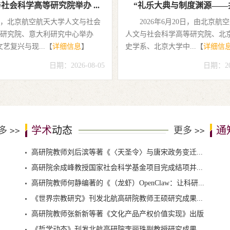
社会科学高等研究院举办 ...
“礼乐大典与制度渊源——共读
，北京航空航天大学人文与社会
2026年6月20日，由北京航
研究院、意大利研究中心举办
人文与社会科学高等研究院、北
“文艺复兴与现...【
详细信息
】
史学系、北京大学中...【
详细信
日期：2026-08-05
日期：202
学术
动态
通
多
更多
>>
>>
高研院教师刘后滨等著《〈天圣令〉与唐宋政务变迁...
高研院余成峰教授国家社会科学基金项目完成结项并...
高研院教师何静编著的《（龙虾）OpenClaw：让科研...
《世界宗教研究》刊发北航高研院教师王硕研究成果...
高研院教师张新新等著《文化产品产权价值实现》出版