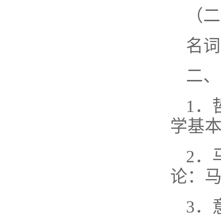
（二
名词
二、
1．
学基
2．
论：
3．