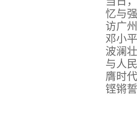
当日
忆与
访广
邓小
波澜
与人
膺时代
铿锵