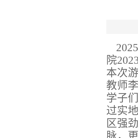
20
院20
本次游
教师李
学子
过实
区强
脉，更