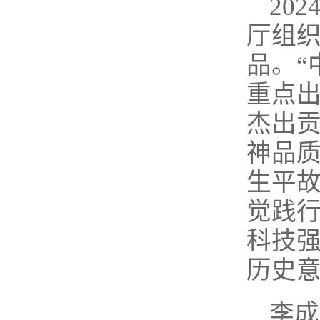
20
厅组
品。“
重点出
杰出
神品
生平
觉践
科技
历史
李成