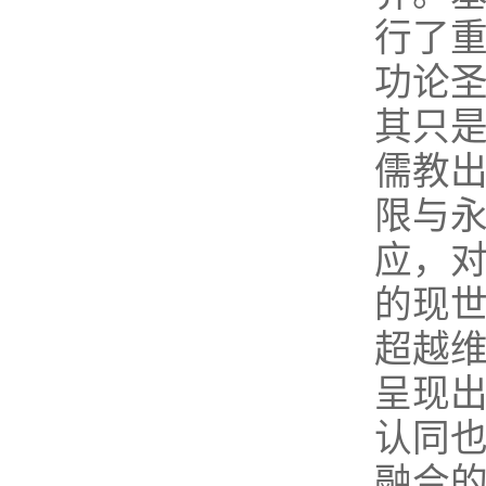
行了
功论
其只
儒教
限与
应，
的现
超越
呈现
认同
融合