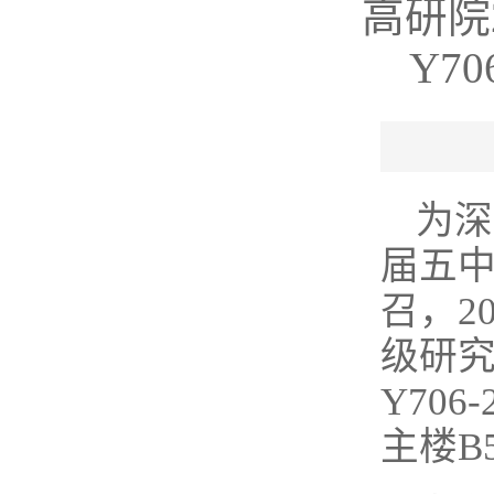
高研院
Y7
为深
届五
召，2
级研究
Y70
主楼B