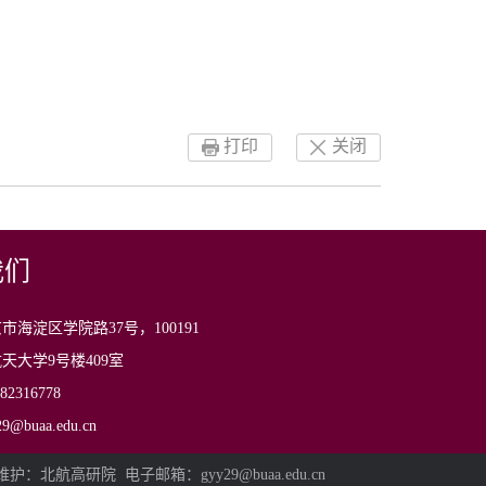
打印
关闭
我们
市海淀区学院路37号，100191
天大学9号楼409室
2316778
@buaa.edu.cn
护：北航高研院 电子邮箱：gyy29@buaa.edu.cn