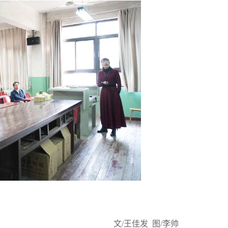
文/王佳发 图/李帅