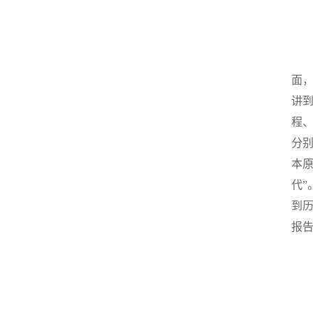
面
讲
程
分
本原
代
到
报