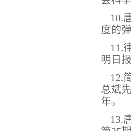
会科学
10
度的弹
11
明日报
12
总斌先
年。
13