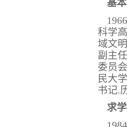
基本
19
科学
域文
副主
委员
民大
书记.
求学
198