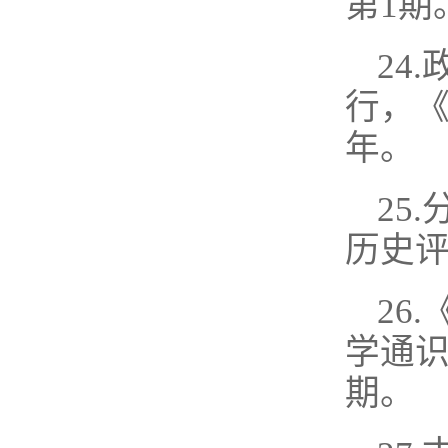
第1期
24
行，《
年。
25
历史评
26
学通识
期。