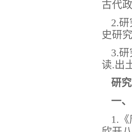
古代政
2.
史研
3.
读.出
研究
一、
1.
欣开八