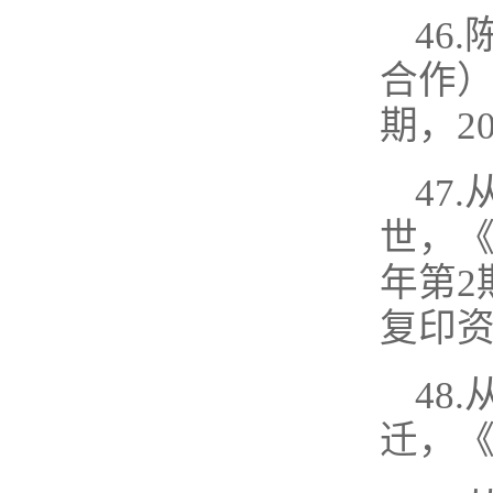
46
合作）
期，2
47
世，《
年第2
复印资
48
迁，《