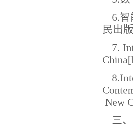
6.
民出版
7. I
Chin
8.Int
Contem
New Cl
三、