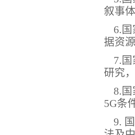
叙事
6.
据资
7.
研究
8.
5G条
9.
法及