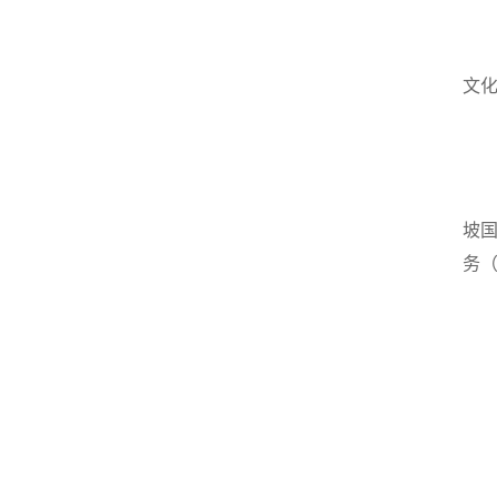
文
坡
务（2