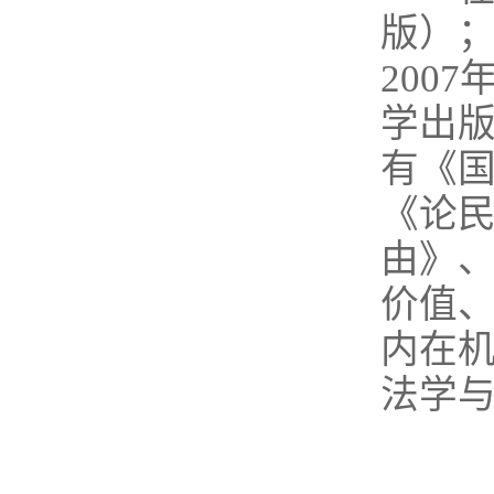
版）
200
学出版
有《
《论民
由》
价值
内在
法学