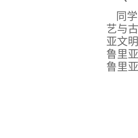
同学
艺与
亚文明博
鲁里
鲁里