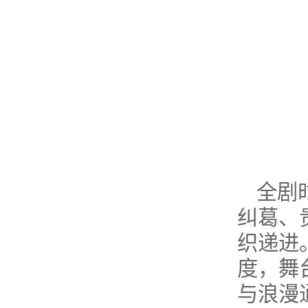
全剧
纠葛、
织递进
度，舞
与浪漫